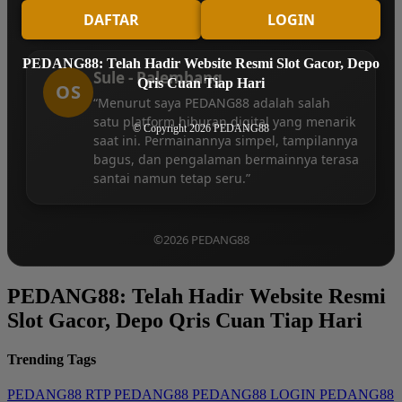
cepat bosan saat bermain.”
DAFTAR
LOGIN
PEDANG88: Telah Hadir Website Resmi Slot Gacor, Depo
Sule - Palembang
Qris Cuan Tiap Hari
OS
“Menurut saya PEDANG88 adalah salah
satu platform hiburan digital yang menarik
© Copyright 2026
PEDANG88
saat ini. Permainannya simpel, tampilannya
bagus, dan pengalaman bermainnya terasa
santai namun tetap seru.”
©2026 PEDANG88
PEDANG88: Telah Hadir Website Resmi
Slot Gacor, Depo Qris Cuan Tiap Hari
Trending Tags
PEDANG88
RTP PEDANG88
PEDANG88 LOGIN
PEDANG88