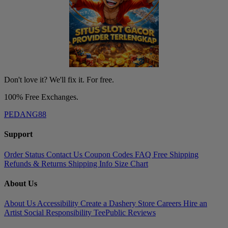
Don't love it? We'll fix it. For free.
100% Free Exchanges.
PEDANG88
Support
Order Status
Contact Us
Coupon Codes
FAQ
Free Shipping
Refunds & Returns
Shipping Info
Size Chart
About Us
About Us
Accessibility
Create a Dashery Store
Careers
Hire an
Artist
Social Responsibility
TeePublic Reviews