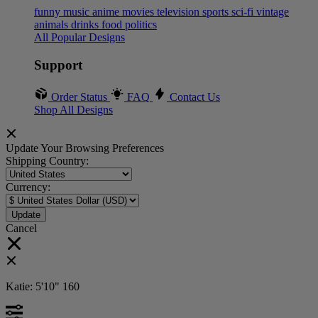
funny
music
anime
movies
television
sports
sci-fi
vintage
animals
drinks
food
politics
All Popular Designs
Support
Order Status
FAQ
Contact Us
Shop All Designs
Update Your Browsing Preferences
Shipping Country:
Currency:
Cancel
Katie:
5'10"
160