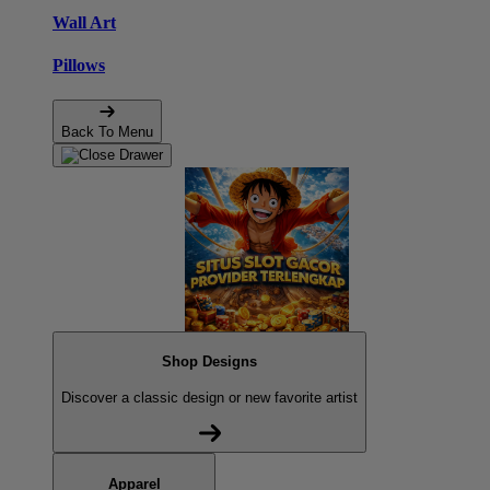
Wall Art
Pillows
Back To Menu
Shop Designs
Discover a classic design or new favorite artist
Apparel