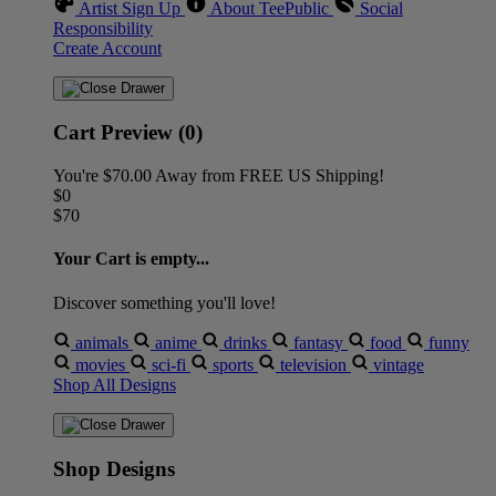
Artist Sign Up
About TeePublic
Social
Responsibility
Create Account
Cart Preview (0)
You're
$70.00
Away from
FREE US Shipping!
$0
$70
Your Cart is empty...
Discover something you'll love!
animals
anime
drinks
fantasy
food
funny
movies
sci-fi
sports
television
vintage
Shop All Designs
Shop Designs