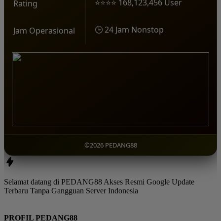
⭐⭐⭐⭐ 168,123,456 User
Rating
🕒 24 Jam Nonstop
Jam Operasional
©2026 PEDANG88
Selamat datang di PEDANG88 Akses Resmi Google Update
Terbaru Tanpa Gangguan Server Indonesia
PROFIL PEDANG88