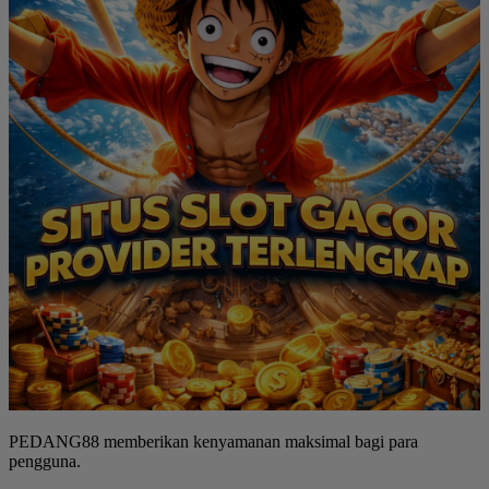
PEDANG88 memberikan kenyamanan maksimal bagi para
pengguna.