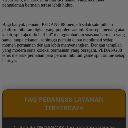
pengalaman bermain terasa lebih hidup.
Bagi banyak pemain, PEDANG88 menjadi salah satu pilihan
platform hiburan digital yang populer saat ini. Konsep “menang atau
kalah, spin aja dulu hari ini” menggambarkan suasana bermain yang
santai tanpa tekanan, sehingga pemain dapat menikmati setiap
momen permainan dengan lebih menyenangkan. Dengan tampilan
yang modern serta koleksi permainan yang beragam, PEDANG88
terus menarik perhatian para pencari hiburan game spin online setiap
harinya.
FAQ PEDANG88 LAYANAN
TERPERCAYA
1. Apa itu PEDANG88 dan mengapa banyak