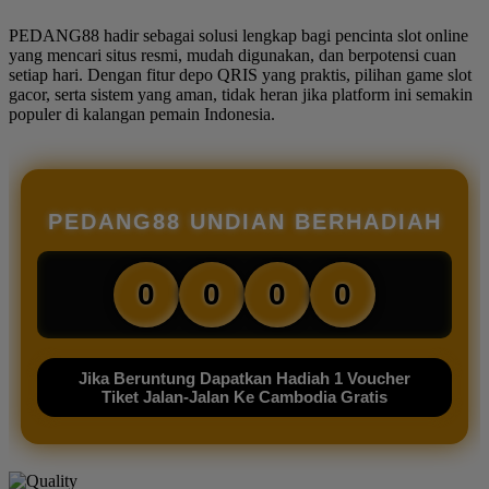
PEDANG88 hadir sebagai solusi lengkap bagi pencinta slot online
yang mencari situs resmi, mudah digunakan, dan berpotensi cuan
setiap hari. Dengan fitur depo QRIS yang praktis, pilihan game slot
gacor, serta sistem yang aman, tidak heran jika platform ini semakin
populer di kalangan pemain Indonesia.
PEDANG88 UNDIAN BERHADIAH
0
0
0
0
Jika Beruntung Dapatkan Hadiah 1 Voucher
Tiket Jalan-Jalan Ke Cambodia Gratis