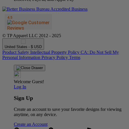
© TP Apparel LLC 2012 - 2025
United States - $ USD
Product Safety
Intellectual Property Policy
CA: Do Not Sell My
Personal Information
Privacy Policy
Terms
Welcome Guest!
Log In
Sign Up
Create an account to save your favorite designs for viewing
anytime, on any device.
Create an Account