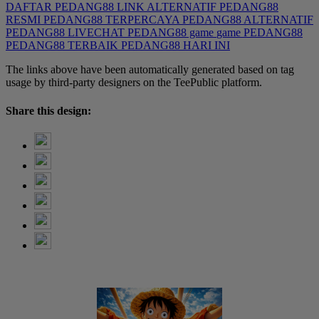
DAFTAR
PEDANG88 LINK ALTERNATIF
PEDANG88
RESMI
PEDANG88 TERPERCAYA
PEDANG88 ALTERNATIF
PEDANG88 LIVECHAT
PEDANG88 game
game PEDANG88
PEDANG88 TERBAIK
PEDANG88 HARI INI
The links above have been automatically generated based on tag
usage by third-party designers on the TeePublic platform.
Share this design: