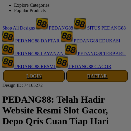
Explore Categories
Popular Products
Shop All Designs
PEDANG88
SITUS PEDANG88
PEDANG88 DAFTAR
PEDANG88 EDUKASI
PEDANG88 LAYANAN
PEDANG88 TERBARU
PEDANG88 RESMI
PEDANG88 GACOR
LOGIN
DAFTAR
Design ID: 74165272
PEDANG88: Telah Hadir
Website Resmi Slot Gacor,
Depo Qris Cuan Tiap Hari