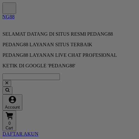
SELAMAT DATANG DI SITUS RESMI PEDANG88
PEDANG88 LAYANAN SITUS TERBAIK
PEDANG88 LAYANAN LIVE CHAT PROFESIONAL
KETIK DI GOOGLE 'PEDANG88'
Account
0
Cart
DAFTAR AKUN