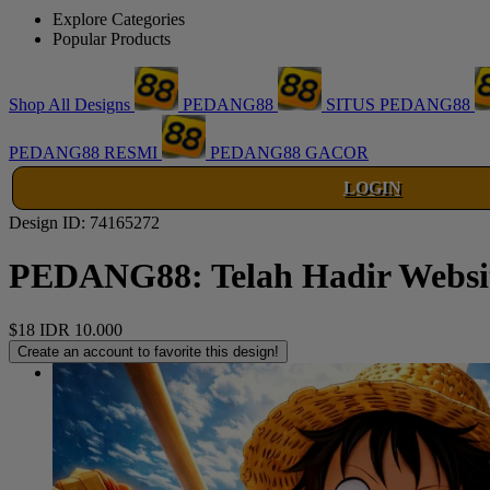
Explore Categories
Popular Products
Shop All Designs
PEDANG88
SITUS PEDANG88
PEDANG88 RESMI
PEDANG88 GACOR
LOGIN
Design ID: 74165272
PEDANG88: Telah Hadir Website
$18
IDR 10.000
Create an account to favorite this design!