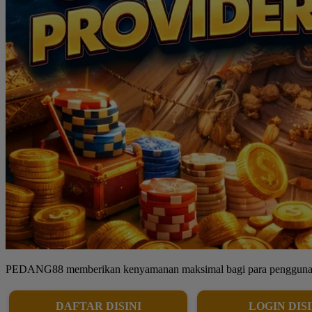
PEDANG88 memberikan kenyamanan maksimal bagi para pengguna
DAFTAR DISINI
LOGIN DISI