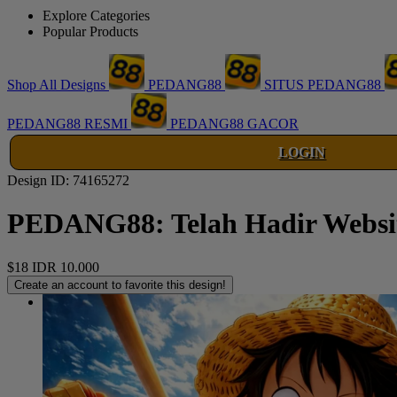
Explore Categories
Popular Products
Shop All Designs
PEDANG88
SITUS PEDANG88
PEDANG88 RESMI
PEDANG88 GACOR
LOGIN
Design ID: 74165272
PEDANG88: Telah Hadir Website
$18
IDR 10.000
Create an account to favorite this design!